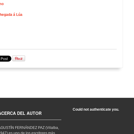
mo
chegada á Lúa
Could not authenticate you.
ACERCA DEL AUTOR
AGUSTÍN FERNÁNDEZ PAZ (Vilalba,
947) es uno de los escritores más