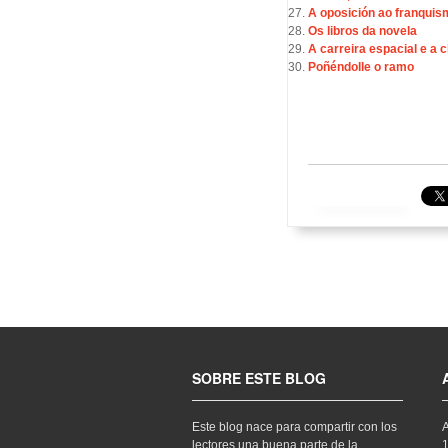
A oposición ao franquis
Os libros da novela
A carreira espacial e a 
Poñéndolle o ramo
SOBRE ESTE BLOG
Este blog nace para compartir con los
lectores una buena parte de la
1