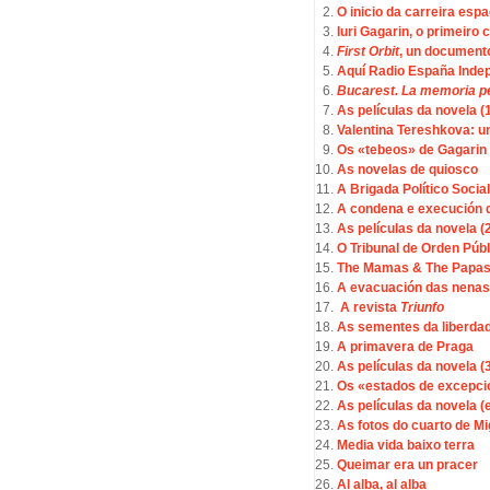
O inicio da carreira espa
Iuri Gagarin, o primeiro
First Orbit
, un document
Aquí Radio España Indep
Bucarest. La memoria p
As películas da novela (
Valentina Tereshkova: u
Os «tebeos» de Gagarin
As novelas de quiosco
A Brigada Político Social
A condena e execución 
As películas da novela (
O Tribunal de Orden Públ
The Mamas & The Papa
A evacuación das nenas
A revista
Triunfo
As sementes da liberda
A primavera de Praga
As películas da novela (
Os «estados de excepci
As películas da novela (e
As fotos do cuarto de Mi
Media vida baixo terra
Queimar era un pracer
Al alba, al alba