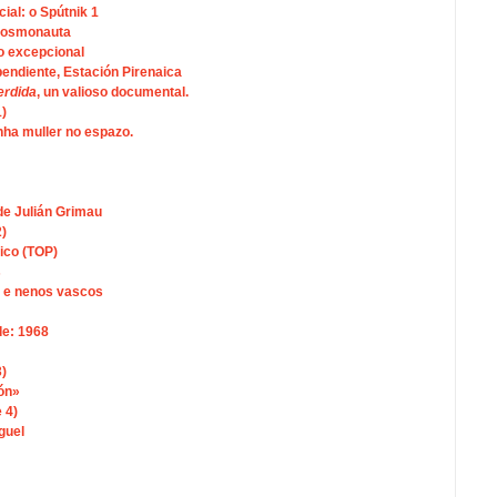
cial: o Spútnik 1
 cosmonauta
o excepcional
endiente, Estación Pirenaica
erdida
, un valioso documental.
1)
nha muller no espazo.
de Julián Grimau
2)
ico (TOP)
s
 e nenos vascos
de: 1968
3)
ón»
 4)
guel